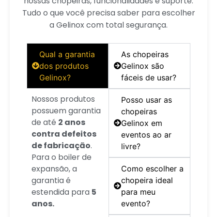
nossas chopeiras, funcionalidades e suporte.
Tudo o que você precisa saber para escolher
a Gelinox com total segurança.
Qual a garantia
As chopeiras
dos produtos
Gelinox são
Gelinox?
fáceis de usar?
Nossos produtos
Posso usar as
possuem garantia
chopeiras
de até
2 anos
Gelinox em
contra defeitos
eventos ao ar
de fabricação
.
livre?
Para o boiler de
expansão, a
Como escolher a
garantia é
chopeira ideal
estendida para
5
para meu
anos.
evento?